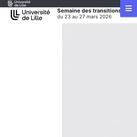
Accéder au menu principal
Accéder au contenu
M
Semaine des transitions
du 23 au 27 mars 2026